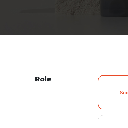
Role
Soc