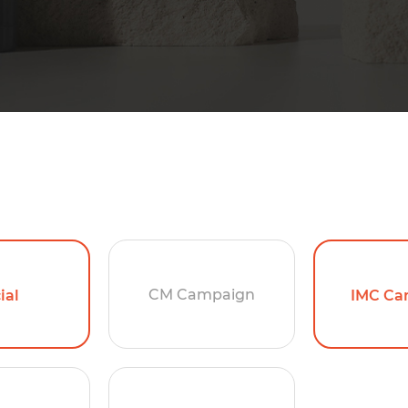
CM Campaign
ial
IMC Ca