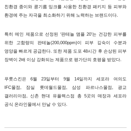
친환경 종이와 콩기름 잉크를 사용한 친환경 패키지 등 피부와
환경에 주는 자극을 최소화하기 위해 노력하는 브랜드이다
.
특히 메인 제품으로 선정된 ‘판테놀 앰플
20’
는 건강한 피부를
위한 고함량의 판테놀
(200,000ppm)
이 피부 깊숙이 수분과
영양을 빠르게 공급한다
.
또한 제품 도포
48
시간 후 손상된 피부
장벽이
2
배 이상 강화되는 제품으로 평가단의 호평을 받았다
.
푸룻스킨은
6
월
23
일부터
9
월
14
일까지 세포라 여의도
IFC
몰점
,
잠실 롯데월드몰점
,
삼성 파르나스몰점
,
광교
갤러리아점
,
신촌 현대 유플렉스점 총
5
곳의 매장과 세포라
공식 온라인몰에서 만날 수 있다
.