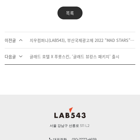
목록
이전글
지우컴퍼니(LAB543), 부산국제광고제 2022 “MAD STARS” 참여
다음글
글래드 호텔 X 푸룻스킨, ‘글래드 뷰캉스 패키지’ 출시
서울 강남구 선릉로 511 L2
대표전화
010-2777-4659