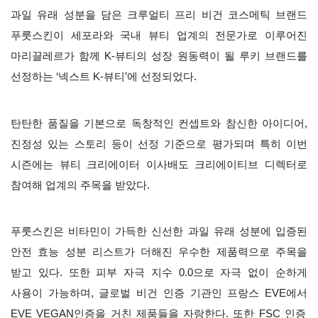
과일 유래 성분을 담은 크루얼티 프리 비건 코스메틱 브랜드
푸룻스킨이 세포라와 국내 뷰티 업계의 전문가로 이루어진
마리끌레르가 함께
K-
뷰티의 성장 원동력이 될 루키 브랜드를
선정하는
‘
넥스트
K-
뷰티
’
에 선정되었다
.
탄탄한 품질을 기본으로 독창적인 컨셉트와 참신한 아이디어
,
진정성 있는 스토리 등이 선정 기준으로 평가되며 특히 이번
시즌에는 뷰티 크리에이터 이사배도 크리에이티브 디렉터로
참여해 업계의 주목을 받았다
.
푸룻스킨은 비타민이 가득한 신선한 과일 유래 성분에 입증된
안전 효능 성분 리스트가 더해진 우수한 제품력으로 주목을
받고 있다
.
또한 피부 자극 지수
0.0
으로 자극 없이 순하게
사용이 가능하며
,
글로벌 비건 인증 기관인 프랑스
EVE
에서
EVE VEGAN
인증을 거친 제품들을 자랑한다
.
또한
FSC
인증