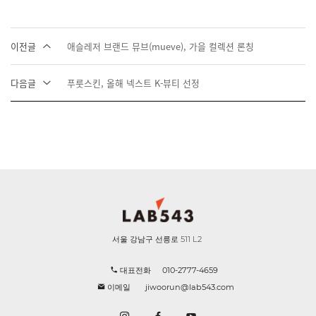
이전글
애슬레저 브랜드 뮤브(mueve), 가을 컬렉션 론칭
다음글
푸룻스킨, 올해 넥스트 K-뷰티 선정
서울 강남구 선릉로 511 L2
대표전화
010-2777-4659
이메일
jiwoorun@lab543.com